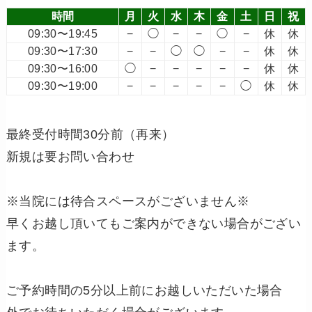
時間
月
火
水
木
金
土
日
祝
09:30〜19:45
−
◯
−
−
◯
−
休
休
09:30〜17:30
−
−
◯
◯
−
−
休
休
09:30〜16:00
◯
−
−
−
−
−
休
休
09:30〜19:00
−
−
−
−
−
◯
休
休
最終受付時間30分前（再来）
新規は要お問い合わせ
※当院には待合スペースがございません※
早くお越し頂いてもご案内ができない場合がござい
ます。
ご予約時間の5分以上前にお越しいただいた場合