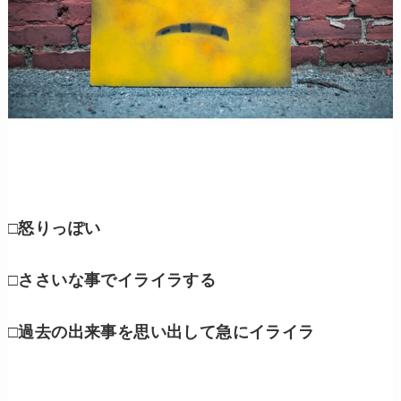
□怒りっぽい
□ささいな事でイライラする
□過去の出来事を思い出して急にイライラ