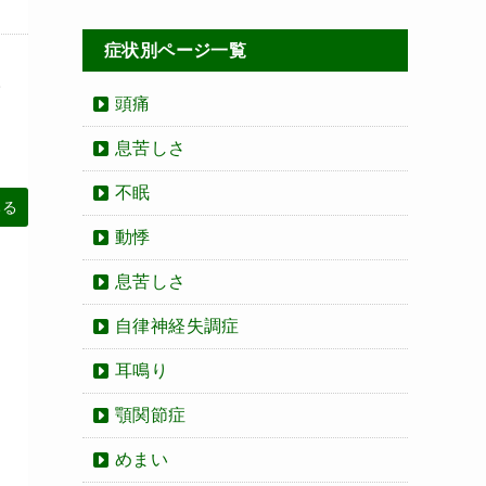
症状別ページ一覧
。
頭痛
息苦しさ
不眠
みる
動悸
息苦しさ
自律神経失調症
耳鳴り
顎関節症
めまい