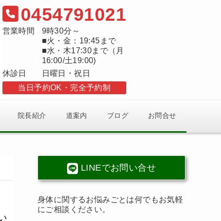
0454791021
営業時間
9時30分～
■火・金：19:45まで
■水・木17:30まで（月
16:00/土19:00)
休診日
日曜日・祝日
当日予約OK
完全予約制
院長紹介
道案内
ブログ
お問合せ
LINEでお問い合せ
身体に関するお悩みごとは何でもお気軽
にご相談ください。
い