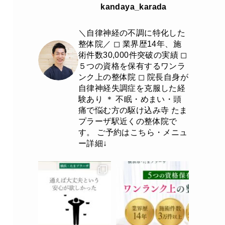
kandaya_karada
＼自律神経の不調に特化した
整体院／
◻︎ 業界歴14年、施
術件数30,000件突破の実績
◻︎
５つの資格を保有するワンラ
ンク上の整体院
◻︎ 院長自身が
自律神経失調症を克服した経
験あり
＊
不眠・めまい・頭
痛で悩む方の駆け込み寺
たま
プラーザ駅近くの整体院で
す。
ご予約はこちら・メニュ
ー詳細↓