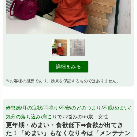
詳細をみる
※お客様の感想であり、効果を保証するものではありません。
倦怠感
/
耳の症状
/
耳鳴り
/
不安
/
のどのつまり
/
不眠
/
めまい
/
気分の落ち込み
/
肩こり
でお悩みの66歳 女性
更年期・めまい・食欲低下➡食欲が出てき
た！「めまい」もなくなり今は「メンテナン