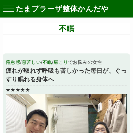
たまプラーザ整体かんだや
不眠
倦怠感
/
息苦しい
/
不眠
/
肩こり
でお悩みの女性
疲れが取れず呼吸も苦しかった毎日が、ぐっ
すり眠れる身体へ
★★★★★