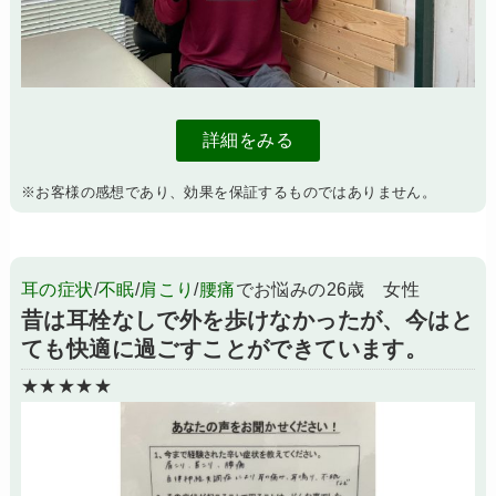
詳細をみる
※お客様の感想であり、効果を保証するものではありません。
耳の症状
/
不眠
/
肩こり
/
腰痛
でお悩みの26歳 女性
昔は耳栓なしで外を歩けなかったが、今はと
ても快適に過ごすことができています。
★★★★★